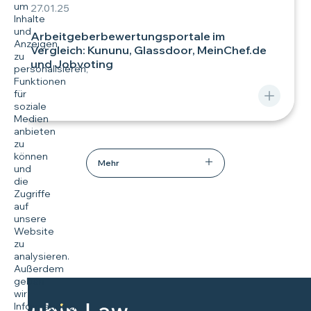
um
27.01.25
Inhalte
und
Arbeitgeberbewertungsportale im
Anzeigen
Vergleich: Kununu, Glassdoor, MeinChef.de
zu
und Jobvoting
personalisieren,
Funktionen
für
soziale
Medien
anbieten
zu
können
Mehr
und
die
Zugriffe
auf
unsere
Website
zu
analysieren.
Außerdem
geben
wir
Informationen