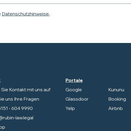
e
Datenschutzhinweise.
t
Portale
ie Kontakt mit uns auf
Google
Kununu
Sie uns Ihre Fragen
Glassdoor
Booking
5151 - 604 9990
Yelp
Airbnb
rubin-law.legal
pp