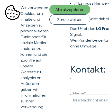
✅ Es muss klar wer
Wir verwenden
erfolgt
Alle akzeptieren
Cookies, um
Transparenz ist dabei
Inhalte und
Zurückweisen
Anzeigen zu
Das Urteil des
LG Fra
personalisieren,
Signal:
Funktionen für
Wer Kundenbewertungen
soziale Medien
ohne Umwege.
anbieten zu
können und die
Zugriffe auf
unsere
Kontakt:
Website zu
analysieren.
Außerdem
geben wir
Name*
Informationen
Ihre Nachricht an un
zu Ihrer
Verwendung