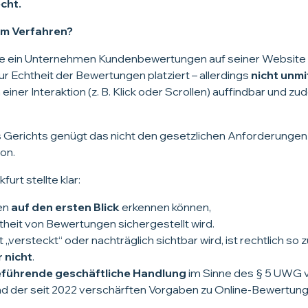
cht.
em Verfahren?
atte ein Unternehmen Kundenbewertungen auf seiner Websit
ur Echtheit der Bewertungen platziert – allerdings
nicht unmi
einer Interaktion (z. B. Klick oder Scrollen) auffindbar und z
Gerichts genügt das nicht den gesetzlichen Anforderungen
on.
urt stellte klar:
en
auf den ersten Blick
erkennen können,
theit von Bewertungen sichergestellt wird.
t „versteckt“ oder nachträglich sichtbar wird, ist rechtlich so
r nicht
.
eführende geschäftliche Handlung
im Sinne des § 5 UWG 
d der seit 2022 verschärften Vorgaben zu Online-Bewertung