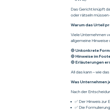
Das Gericht knüpft d
oder rätseln müssen 
Warum das Urteil pra
Viele Unternehmen ve
allgemeine Hinweise 
🔴
Unkonkrete Form
🔴
Hinweise im Foote
🔴
Erläuterungen ers
All das kann – wie das
Was Unternehmen je
Nach der Entscheidung
✅ Der Hinweis zur 
✅ Die Formulierun