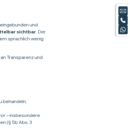
e eingebunden und
ttelbar sichtbar
. Der
udem sprachlich wenig
 an Transparenz und
 zu behandeln,
vor – insbesondere
en (§ 5b Abs. 3