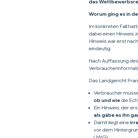
das Wettbewerbsre
Worum ging es in d
Im konkreten Fall h
dabei einen Hinweis z
Hinweis war erst nach 
eindeutig.
Nach Auffassung des 
Verbraucherinformati
Das Landgericht Frankf
Verbraucher müss
ob und wie
die Ech
Ein Hinweis, der ers
als gäbe es ihn ga
Damit liegt eine
irr
vor dem Hintergrun
UWG).