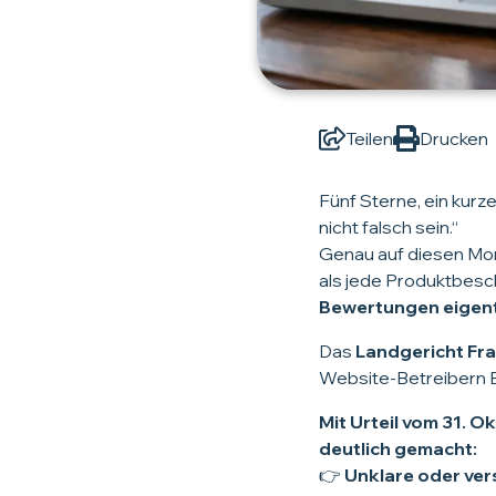
Teilen
Drucken
Fünf Sterne, ein kur
nicht falsch sein.“
Genau auf diesen Mom
als jede Produktbesc
Bewertungen eigent
Das
Landgericht Fr
Website-Betreibern 
Mit Urteil vom 31. 
deutlich gemacht:
👉
Unklare oder ve