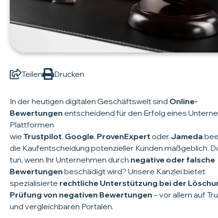
Teilen
Drucken
In der heutigen digitalen Geschäftswelt sind
Online-
Bewertungen
entscheidend für den Erfolg eines Untern
Plattformen
wie
Trustpilot
,
Google
,
ProvenExpert
oder
Jameda
bee
die Kaufentscheidung potenzieller Kunden maßgeblich. 
tun, wenn Ihr Unternehmen durch
negative oder falsche
Bewertungen
beschädigt wird? Unsere Kanzlei bietet
spezialisierte
rechtliche Unterstützung bei der Lösch
Prüfung von negativen Bewertungen
– vor allem auf Tru
und vergleichbaren Portalen.