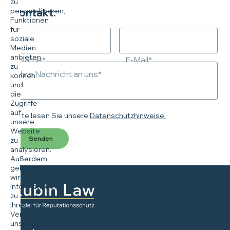
zu
personalisieren,
Kontakt:
Funktionen
für
soziale
Medien
anbieten
Name*
E-Mail*
zu
Ihre Nachricht an uns*
können
und
die
Zugriffe
auf
Bitte lesen Sie unsere
Datenschutzhinweise.
unsere
Website
Senden
zu
analysieren.
Außerdem
geben
wir
Informationen
zu
Ihrer
Verwendung
unserer