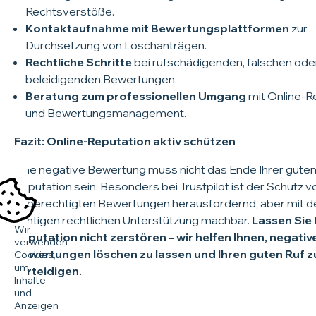
Rechtsverstöße.
Kontaktaufnahme mit Bewertungsplattformen
zur
Durchsetzung von Löschanträgen.
Rechtliche Schritte
bei rufschädigenden, falschen ode
beleidigenden Bewertungen.
Beratung zum professionellen Umgang
mit Online-R
und Bewertungsmanagement.
Fazit: Online-Reputation aktiv schützen
Eine negative Bewertung muss nicht das Ende Ihrer gute
Reputation sein. Besonders bei Trustpilot ist der Schutz v
unberechtigten Bewertungen herausfordernd, aber mit d
richtigen rechtlichen Unterstützung machbar.
Lassen Sie 
Wir
Reputation nicht zerstören – wir helfen Ihnen, negativ
verwenden
Bewertungen löschen zu lassen und Ihren guten Ruf z
Cookies,
um
verteidigen.
Inhalte
und
Anzeigen