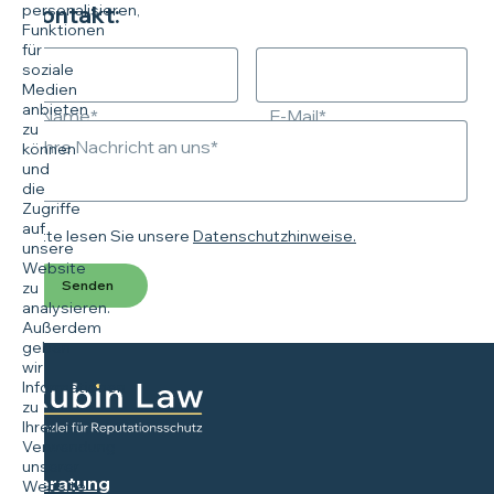
personalisieren,
Kontakt:
Funktionen
für
soziale
Medien
anbieten
Name*
E-Mail*
zu
Ihre Nachricht an uns*
können
und
die
Zugriffe
auf
Bitte lesen Sie unsere
Datenschutzhinweise.
unsere
Website
Senden
zu
analysieren.
Außerdem
geben
wir
Informationen
zu
Ihrer
Verwendung
unserer
Beratung
Website