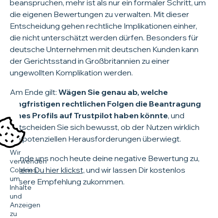
beanspruchen, mehr ist als nur ein formaler Schritt, um
die eigenen Bewertungen zu verwalten. Mit dieser
Entscheidung gehen rechtliche Implikationen einher,
die nicht unterschätzt werden dürfen. Besonders für
deutsche Unternehmen mit deutschen Kunden kann
der Gerichtsstand in Großbritannien zu einer
ungewollten Komplikation werden.
Am Ende gilt:
Wägen Sie genau ab, welche
langfristigen rechtlichen Folgen die Beantragung
eines Profils auf Trustpilot haben könnte
, und
entscheiden Sie sich bewusst, ob der Nutzen wirklich
die potenziellen Herausforderungen überwiegt.
Wir
Sende uns noch heute deine negative Bewertung zu,
verwenden
indem Du hier klickst,
und wir lassen Dir kostenlos
Cookies,
um
unsere Empfehlung zukommen.
Inhalte
und
Anzeigen
zu