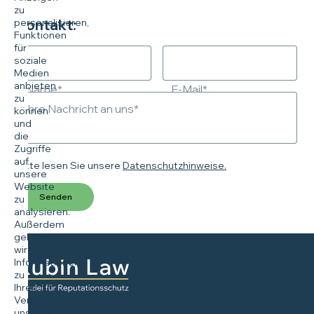
zu
personalisieren,
Kontakt:
Funktionen
für
soziale
Medien
anbieten
Name*
E-Mail*
zu
Ihre Nachricht an uns*
können
und
die
Zugriffe
auf
Bitte lesen Sie unsere
Datenschutzhinweise.
unsere
Website
Senden
zu
analysieren.
Außerdem
geben
wir
Informationen
zu
Ihrer
Verwendung
unserer