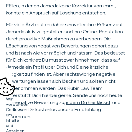
Fällen, in denen Jameda keine Korrektur vornimmt,
könnte ein Anspruch auf Löschung entstehen.
Für viele Ärzte ist es daher sinnvoller, ihre Präsenz auf
Jameda aktiv zu gestalten und ihre Online-Reputation
durch proaktive Maßnahmen zu verbessern. Die
Löschung von negativen Bewertungen gehört dazu
und ist nach wie vor möglich und ratsam. Das bedeutet
für Dich konkret: Du musst zwar hinnehmen, dass auf
Jameda ein Profil über Dich und Deine ärztliche
Tätigkeit zu finden ist. Aber rechtswidrige negative
Bewertungen lassen sich löschen und sollten nicht
hingenommen werden. Das Rubin Law Team
unterstützt Dich hierbei gerne. Sende uns noch heute
Wir
die negative Bewertung zu,
indem Du hier klickst,
und
verwenden
wir lassen Dir kostenlos unsere Empfehlung
Cookies,
um
zukommen.
Inhalte
und
Anzeigen